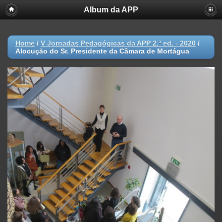
Album da APP
Home
/
V Jornadas Pedagógicas da APP 2.ª ed. - 2020
/
Alocução do Sr. Presidente da Câmara de Mortágua